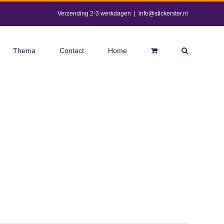
Verzending 2-3 werkdagen
|
info@stickerster.nl
Thema
Contact
Home