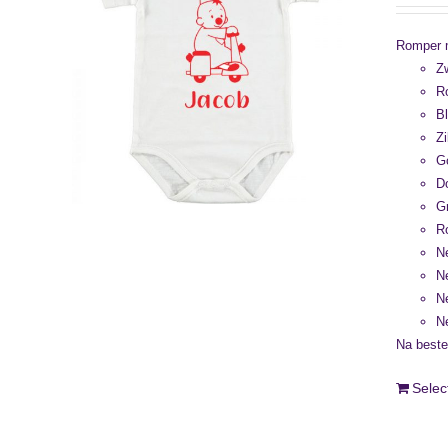
Romper m
Zw
Ro
Bl
Zi
G
D
G
R
N
N
N
N
Na beste
Selec