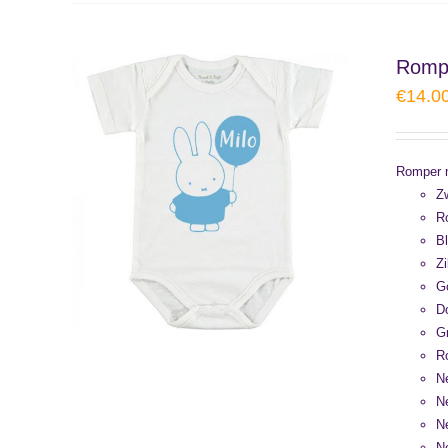
Rompe
€
14.0
Romper m
Zw
Ro
Bl
Zi
G
D
G
R
N
N
N
N