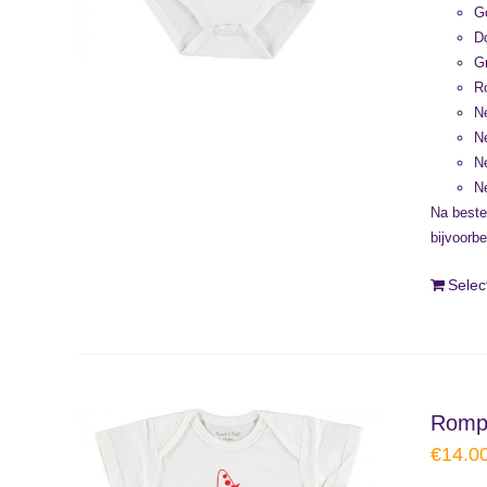
G
D
G
R
N
N
N
N
Na beste
bijvoorb
Selec
Rompe
€
14.0