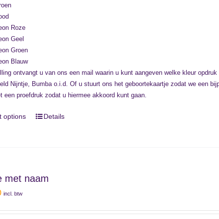
roen
ood
eon Roze
eon Geel
eon Groen
eon Blauw
lling ontvangt u van ons een mail waarin u kunt aangeven welke kleur opdruk
eeld Nijntje, Bumba o.i.d. Of u stuurt ons het geboortekaartje zodat we een 
t een proefdruk zodat u hiermee akkoord kunt gaan.
t options
Details
je met naam
0
incl. btw