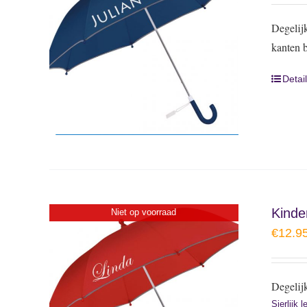
Degelij
kanten 
Detai
Kinde
Niet op voorraad
€
12.9
Degelijk
Sierlijk 