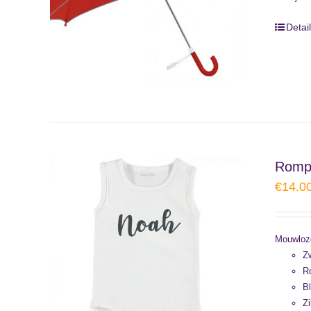
Detai
Rompe
€
14.0
Mouwloze
Zw
Ro
Bl
Zi