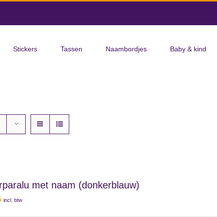
Stickers
Tassen
Naambordjes
Baby & kind
rparalu met naam (donkerblauw)
5
incl. btw