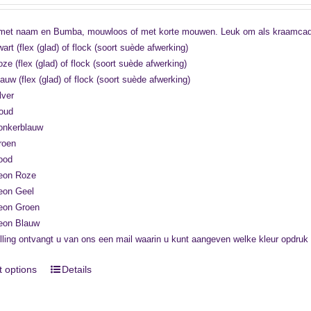
et naam en Bumba, mouwloos of met korte mouwen. Leuk om als kraamcadeau
art (flex (glad) of flock (soort suède afwerking)
ze (flex (glad) of flock (soort suède afwerking)
auw (flex (glad) of flock (soort suède afwerking)
lver
oud
onkerblauw
roen
ood
eon Roze
eon Geel
eon Groen
eon Blauw
lling ontvangt u van ons een mail waarin u kunt aangeven welke kleur opdruk
t options
Details