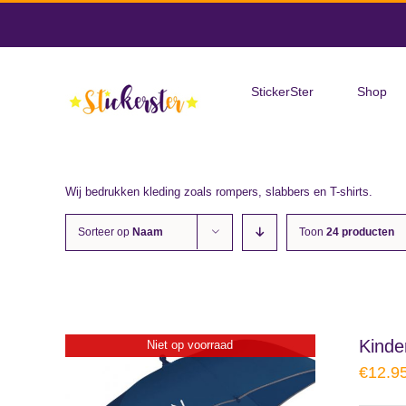
Skip
to
Zoeken
content
naar:
StickerSter
Shop
Wij bedrukken kleding zoals rompers, slabbers en T-shirts.
Sorteer op
Naam
Toon
24 producten
Kinde
Niet op voorraad
€
12.9