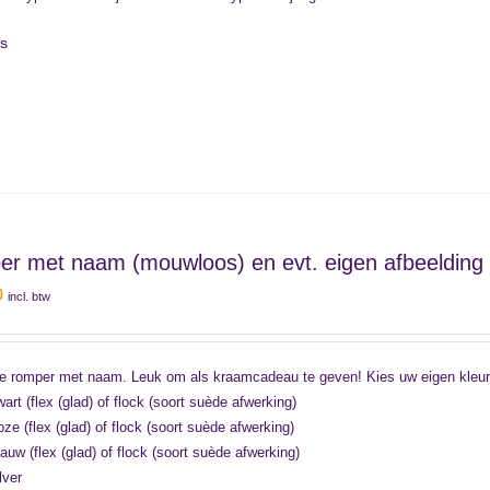
ls
r met naam (mouwloos) en evt. eigen afbeelding
0
incl. btw
 romper met naam. Leuk om als kraamcadeau te geven! Kies uw eigen kleur 
art (flex (glad) of flock (soort suède afwerking)
ze (flex (glad) of flock (soort suède afwerking)
auw (flex (glad) of flock (soort suède afwerking)
lver