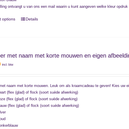
lling ontvangt u van ons een mail waarin u kunt aangeven welke kleur opdruk
t options
Details
r met naam met korte mouwen en eigen afbeeldin
0
incl. btw
et naam met korte mouwen. Leuk om als kraamcadeau te geven! Kies uw eige
art (flex (glad) of flock (soort suède afwerking)
ze (flex (glad) of flock (soort suède afwerking)
auw (flex (glad) of flock (soort suède afwerking)
lver
oud
onkerblauw