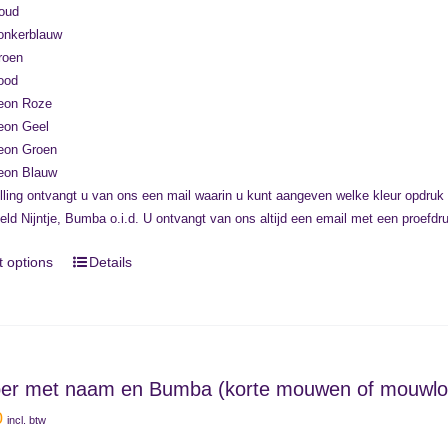
oud
onkerblauw
roen
ood
eon Roze
eon Geel
eon Groen
eon Blauw
lling ontvangt u van ons een mail waarin u kunt aangeven welke kleur opdruk
eeld Nijntje, Bumba o.i.d. U ontvangt van ons altijd een email met een proefd
t options
Details
r met naam en Bumba (korte mouwen of mouwlo
0
incl. btw