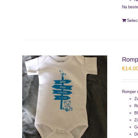
Na beste
Selec
Rompe
€
14.0
Romper m
Zw
Ro
Bl
Zi
G
D