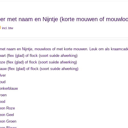
r met naam en Nijntje (korte mouwen of mouwloo
0
incl. btw
et naam en Nijntje, mouwloos of met korte mouwen. Leuk om als kraamcadeau
art (flex (glad) of flock (soort suède afwerking)
ze (flex (glad) of flock (soort suède afwerking)
auw (flex (glad) of flock (soort suède afwerking)
lver
oud
onkerblauw
roen
ood
eon Roze
eon Geel
eon Groen
eon Blauw