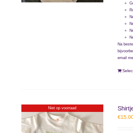
G
R
N
N
N
N
Na beste
bijvoorb
email me
Selec
Shirt
Niet op voorraad
€
15.0