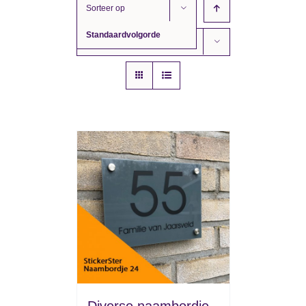
Sorteer op
Standaardvolgorde
Toon
12 producten
Diverse naambordje