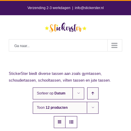
Skip
Verzending 2-3 werkdagen
|
info@stickerster.nl
to
content
Ga naar...
StickerSter biedt diverse tassen aan zoals gymtassen,
schoudertassen, schooltassen, vilten tassen en jute tassen.
Sorteer op
Datum
Toon
12 producten