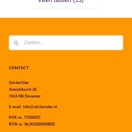
Vilten tassen
(13)
Zoeken
naar:
CONTACT
StickerSter
Arendshorst 26
7414 HN Deventer
E-mail:
info@stickerster.nl
KVK nr. 77526023
BTW nr. NL003205920B25