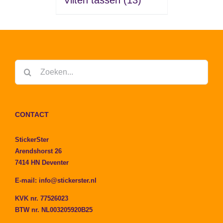
Vilten tassen
(13)
Zoeken
naar:
CONTACT
StickerSter
Arendshorst 26
7414 HN Deventer
E-mail:
info@stickerster.nl
KVK nr. 77526023
BTW nr. NL003205920B25