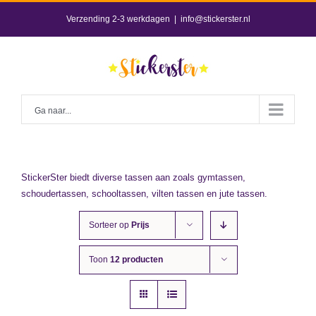
Skip
Verzending 2-3 werkdagen
|
info@stickerster.nl
to
content
Ga naar...
StickerSter biedt diverse tassen aan zoals gymtassen,
schoudertassen, schooltassen, vilten tassen en jute tassen.
Sorteer op
Prijs
Toon
12 producten