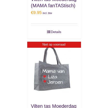
(MAMA fanTAStisch)
€
9.95
incl. btw
Details
Niet op voorraad
Vilten tas Moederdag