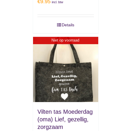
€
9.95
incl. btw
Details
Niet op voorraad
Vilten tas Moederdag
(oma) Lief, gezellig,
zorgzaam