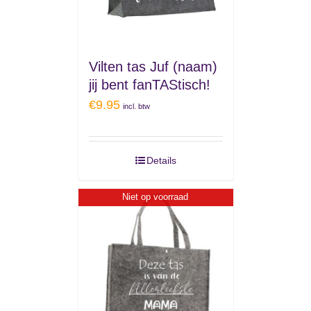
Vilten tas Juf (naam)
jij bent fanTAStisch!
€
9.95
incl. btw
Details
Niet op voorraad