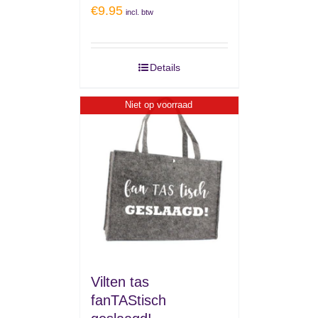
€
9.95
incl. btw
Details
Niet op voorraad
Vilten tas
fanTAStisch