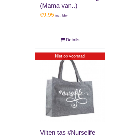
(Mama van..)
€
9.95
incl. btw
Details
Niet op voorraad
Vilten tas #Nurselife