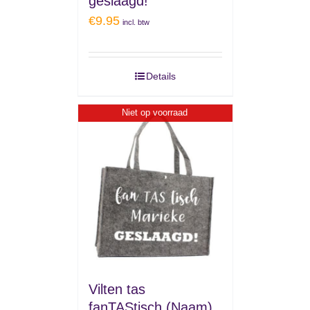
geslaagd!
€
9.95
incl. btw
Details
Niet op voorraad
Vilten tas
fanTAStisch (Naam)