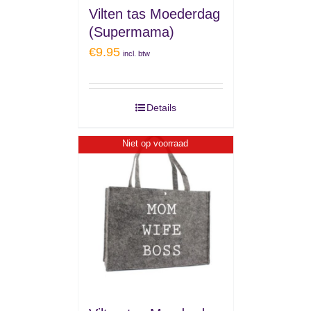
Vilten tas Moederdag
(Supermama)
€
9.95
incl. btw
Details
Niet op voorraad