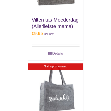
Vilten tas Moederdag
(Allerliefste mama)
€
9.95
incl. btw
Details
Niet op voorraad