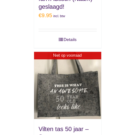
geslaagd!
€
9.95
incl. btw
Details
Niet op voorraad
Vilten tas 50 jaar –