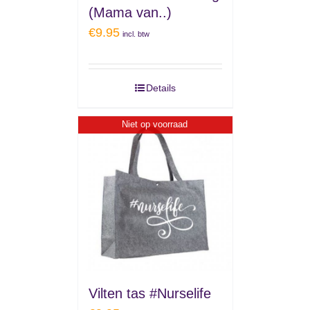
(Mama van..)
€
9.95
incl. btw
Details
Niet op voorraad
Vilten tas #Nurselife