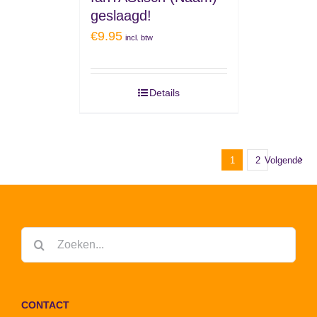
geslaagd!
€
9.95
incl. btw
Details
1
2
Volgende
Zoeken
naar:
CONTACT