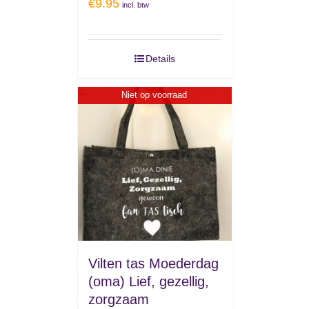
€
9.95
incl. btw
Details
Niet op voorraad
Vilten tas Moederdag
(oma) Lief, gezellig,
zorgzaam