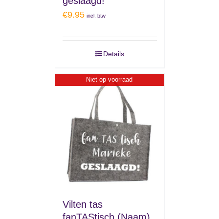
geslaagd!
€
9.95
incl. btw
Details
Niet op voorraad
Vilten tas
fanTAStisch (Naam)