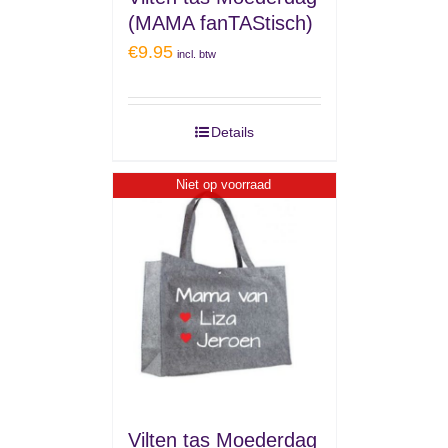
(MAMA fanTAStisch)
€
9.95
incl. btw
Details
Niet op voorraad
Vilten tas Moederdag