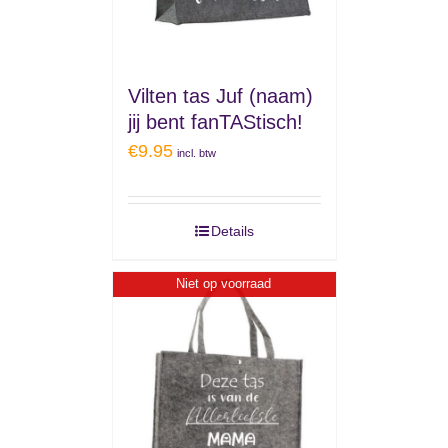
Vilten tas Juf (naam)
jij bent fanTAStisch!
€
9.95
incl. btw
Details
Niet op voorraad