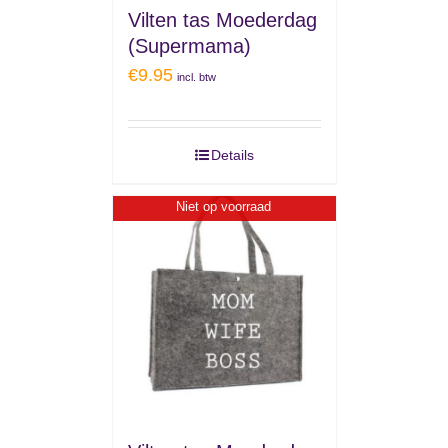
Vilten tas Moederdag
(Supermama)
€
9.95
incl. btw
Details
Niet op voorraad