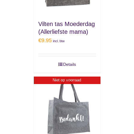
Vilten tas Moederdag
(Allerliefste mama)
€
9.95
incl. btw
Details
Niet op voorraad