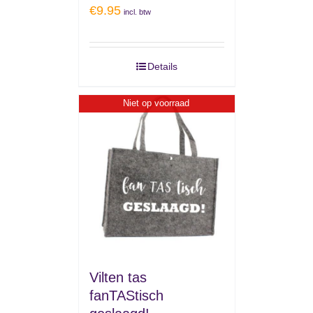
€
9.95
incl. btw
Details
Niet op voorraad
Vilten tas
fanTAStisch