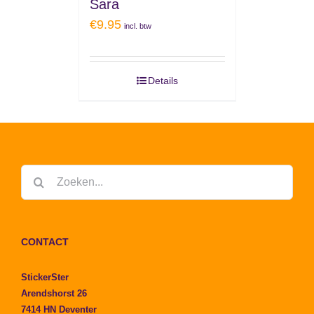
Sara
€
9.95
incl. btw
Details
Zoeken
naar:
CONTACT
StickerSter
Arendshorst 26
7414 HN Deventer