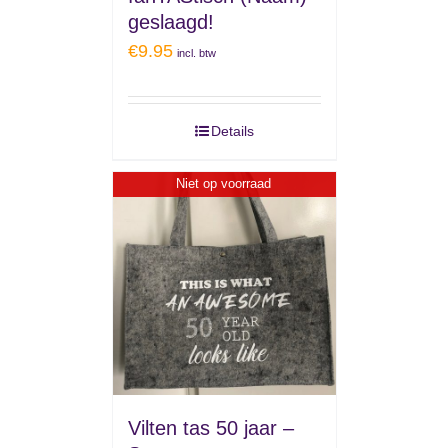
geslaagd!
€
9.95
incl. btw
Details
Niet op voorraad
Vilten tas 50 jaar –