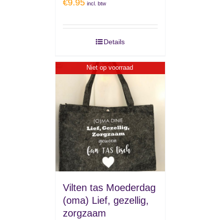
€
9.95
incl. btw
Details
Niet op voorraad
Vilten tas Moederdag
(oma) Lief, gezellig,
zorgzaam