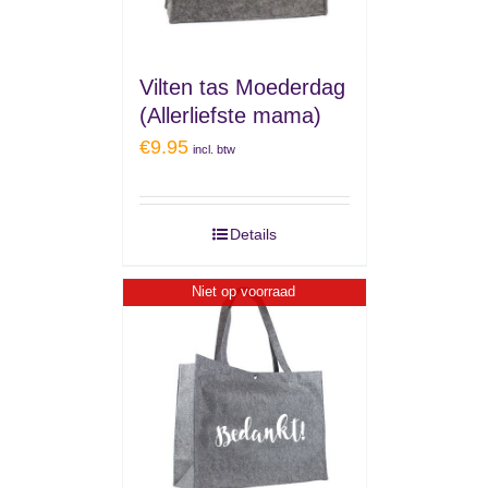
Vilten tas Moederdag
(Allerliefste mama)
€
9.95
incl. btw
Details
Niet op voorraad