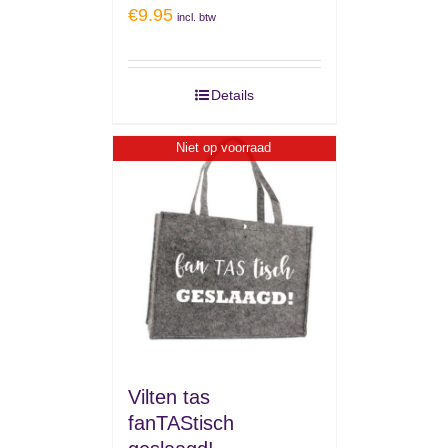
€
9.95
incl. btw
Details
Niet op voorraad
Vilten tas
fanTAStisch