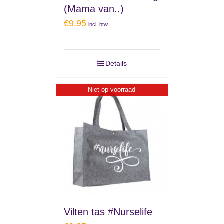
(Mama van..)
€
9.95
incl. btw
Details
Niet op voorraad
Vilten tas #Nurselife