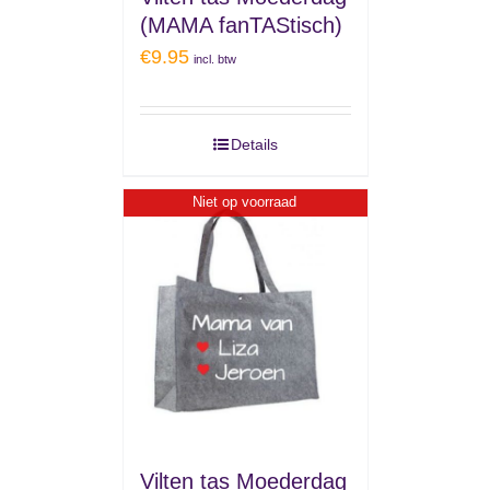
(MAMA fanTAStisch)
€
9.95
incl. btw
Details
Niet op voorraad
Vilten tas Moederdag