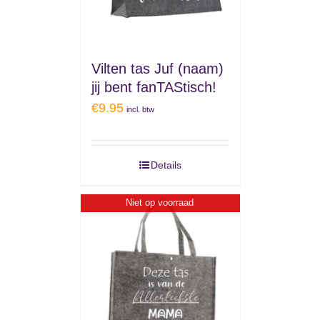
Vilten tas Juf (naam)
jij bent fanTAStisch!
€
9.95
incl. btw
Details
Niet op voorraad