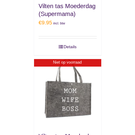
Vilten tas Moederdag
(Supermama)
€
9.95
incl. btw
Details
Niet op voorraad