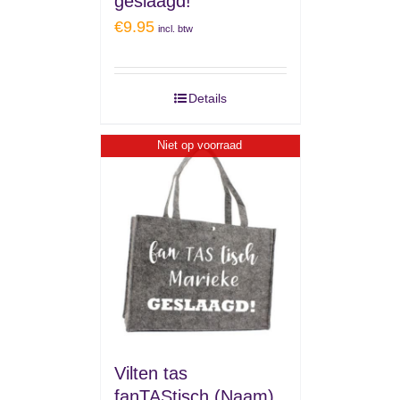
geslaagd!
€
9.95
incl. btw
Details
Niet op voorraad
Vilten tas
fanTAStisch (Naam)