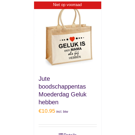
Niet op voorraad
Jute
boodschappentas
Moederdag Geluk
hebben
€
10.95
incl. btw
Details