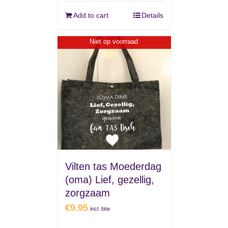
Add to cart
Details
Niet op voorraad
Vilten tas Moederdag
(oma) Lief, gezellig,
zorgzaam
€
9.95
incl. btw