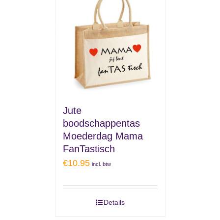
Jute
boodschappentas
Moederdag Mama
FanTastisch
€
10.95
incl. btw
Details