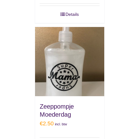
Details
Zeeppompje
Moederdag
€
2.50
incl. btw