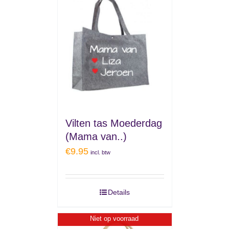
Vilten tas Moederdag
(Mama van..)
€
9.95
incl. btw
Details
Niet op voorraad