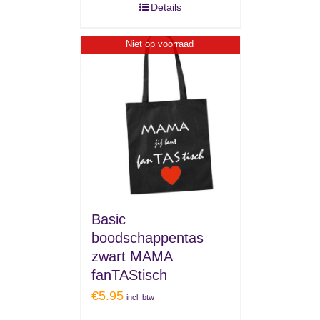
Details
Niet op voorraad
Basic
boodschappentas
zwart MAMA
fanTAStisch
€
5.95
incl. btw