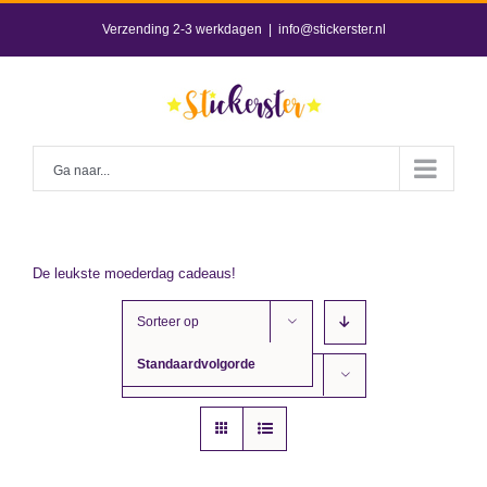
Skip
Verzending 2-3 werkdagen
|
info@stickerster.nl
to
content
Ga naar...
De leukste moederdag cadeaus!
Sorteer op
Standaardvolgorde
Toon
12 producten