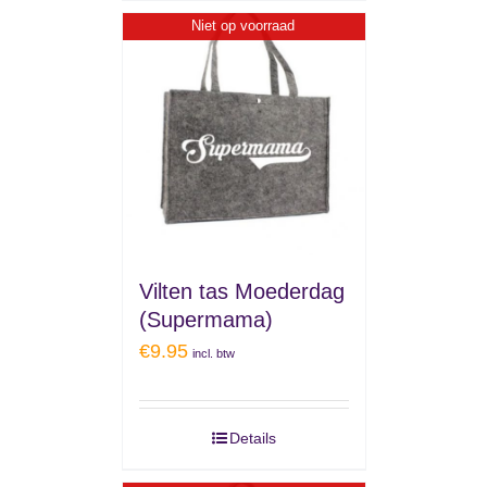
Niet op voorraad
Vilten tas Moederdag
(Supermama)
€
9.95
incl. btw
Details