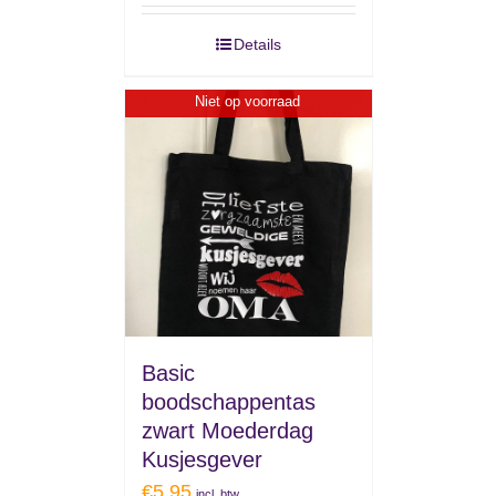
Details
Niet op voorraad
Basic
boodschappentas
zwart Moederdag
Kusjesgever
€
5.95
incl. btw