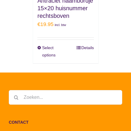
Antraciet naambordje
15×20 huisnummer
rechtsboven
€
19.95
incl. btw
Select
Details
options
Zoeken
naar:
CONTACT