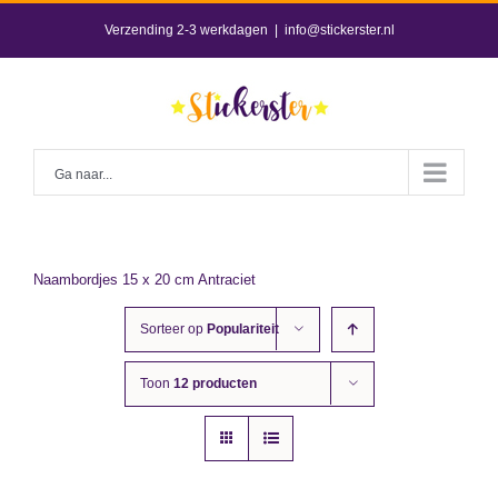
Skip
Verzending 2-3 werkdagen
|
info@stickerster.nl
to
content
Ga naar...
Naambordjes 15 x 20 cm Antraciet
Sorteer op
Populariteit
Toon
12 producten