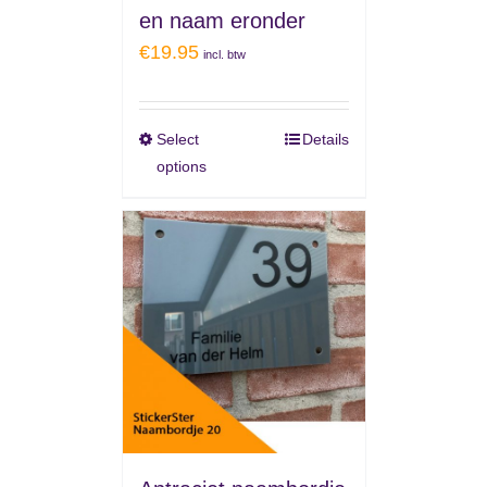
en naam eronder
€
19.95
incl. btw
Select
Details
options