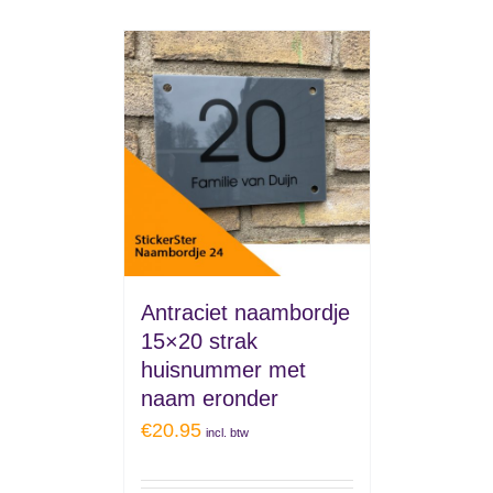
Antraciet naambordje
15×20 strak
huisnummer met
naam eronder
€
20.95
incl. btw