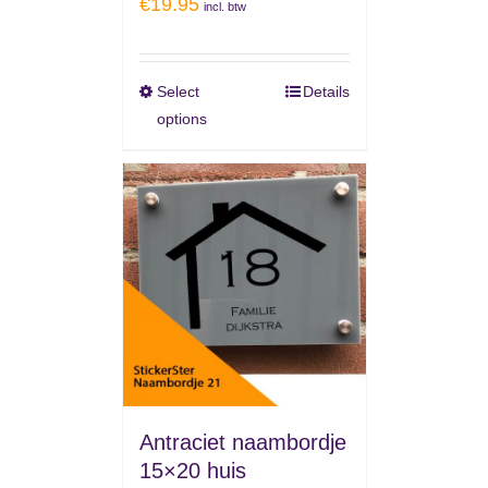
€
19.95
incl. btw
Select
Details
options
Antraciet naambordje
15×20 huis