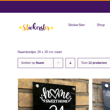
Skip
to
Zoeken
content
naar:
StickerSter
Shop
Naambordjes 20 x 20 cm zwart
Sorteer op
Naam
Toon
12 producten