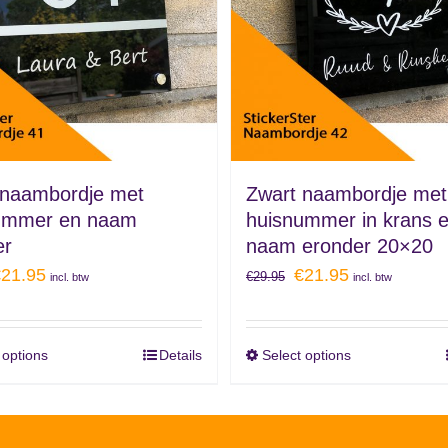
 naambordje met
Zwart naambordje met
ummer en naam
huisnummer in krans 
er
naam eronder 20×20
€
21.95
€
21.95
€
29.95
incl. btw
incl. btw
 options
Details
Select options