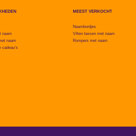
KHEDEN
MEEST VERKOCHT
Naambordjes
t naam
Vilten tassen met naam
met naam
Rompers met naam
e cadeau’s