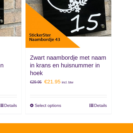
Zwart naambordje met naam
en
in krans en huisnummer in
hoek
€
21.95
€
29.95
incl. btw
Details
Select options
Details