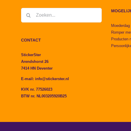
MOGELIJ
Zoeken
naar:
Moederdag
Romper me
Producten 
CONTACT
Persoonlijk
StickerSter
Arendshorst 26
7414 HN Deventer
E-mail:
info@stickerster.nl
KVK nr. 77526023
BTW nr. NL003205920B25