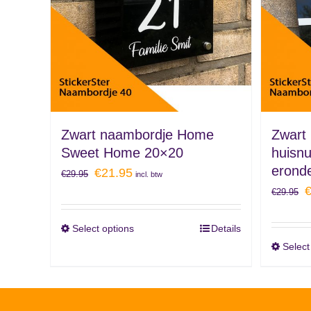
Zwart naambordje Home
Zwart
Sweet Home 20×20
huisn
erond
€
21.95
€
29.95
incl. btw
€
29.95
Select options
Details
Select