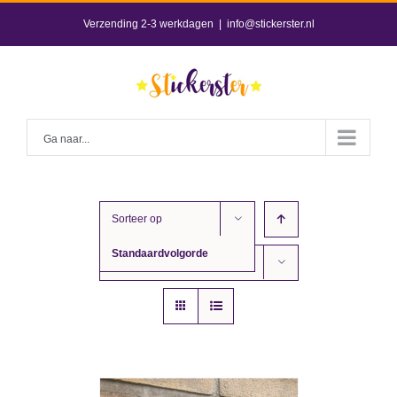
Skip
Verzending 2-3 werkdagen
|
info@stickerster.nl
to
content
Ga naar...
Sorteer op
Standaardvolgorde
Toon
12 producten