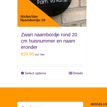
Zwart naambordje rond 20
cm huisnummer en naam
eronder
€
20.95
incl. btw
Select options
Details
MOGELIJ
Zoeken