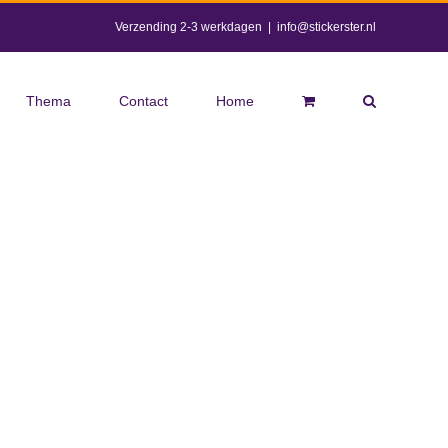
Verzending 2-3 werkdagen
|
info@stickerster.nl
Thema
Contact
Home