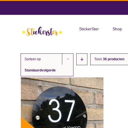
Skip
to
Zoeken
content
naar:
StickerSter
Shop
Sorteer op
Toon
36 producten
Standaardvolgorde