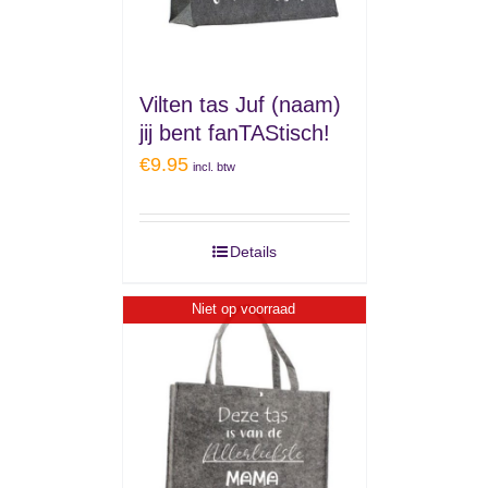
Vilten tas Juf (naam)
jij bent fanTAStisch!
€
9.95
incl. btw
Details
Niet op voorraad