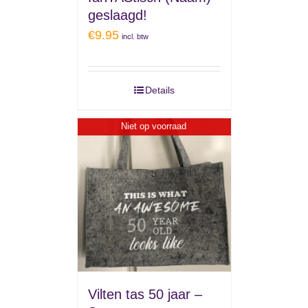
geslaagd!
€
9.95
incl. btw
Details
Niet op voorraad
Vilten tas 50 jaar –