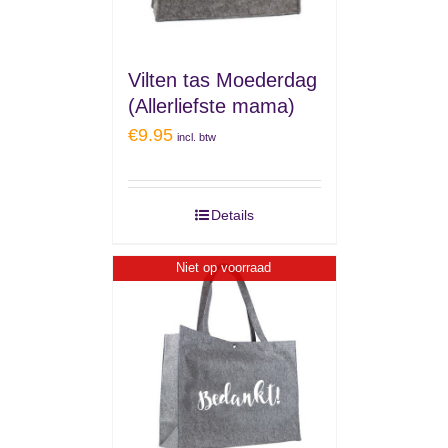
Vilten tas Moederdag
(Allerliefste mama)
€
9.95
incl. btw
Details
Niet op voorraad