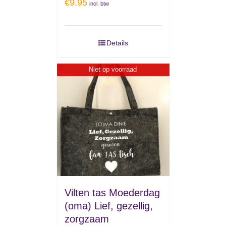
€
9.95
incl. btw
Details
Niet op voorraad
Vilten tas Moederdag
(oma) Lief, gezellig,
zorgzaam