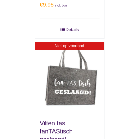
€
9.95
incl. btw
Details
Niet op voorraad
Vilten tas
fanTAStisch