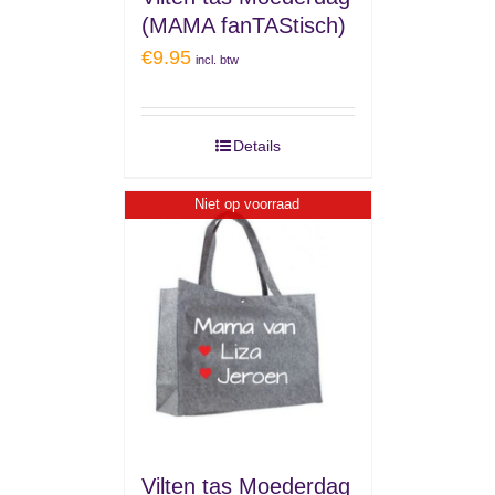
(MAMA fanTAStisch)
€
9.95
incl. btw
Details
Niet op voorraad
Vilten tas Moederdag