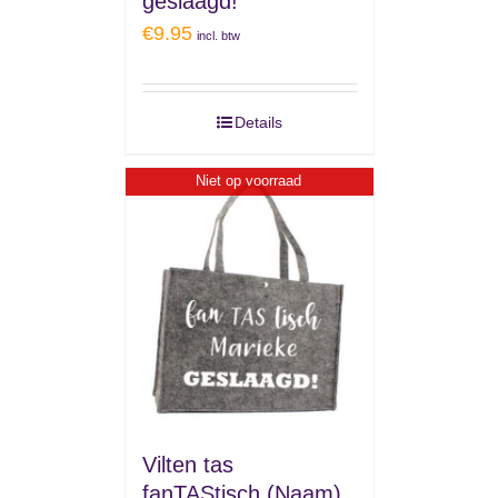
geslaagd!
€
9.95
incl. btw
Details
Niet op voorraad
Vilten tas
fanTAStisch (Naam)