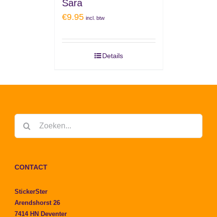
Sara
€
9.95
incl. btw
Details
Zoeken
naar:
CONTACT
StickerSter
Arendshorst 26
7414 HN Deventer