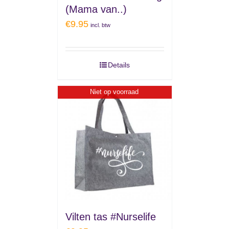
(Mama van..)
€
9.95
incl. btw
Details
Niet op voorraad
Vilten tas #Nurselife