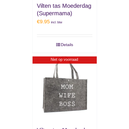
Vilten tas Moederdag
(Supermama)
€
9.95
incl. btw
Details
Niet op voorraad