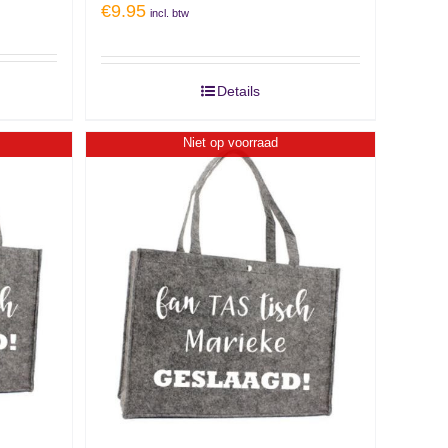
€
9.95
incl. btw
Details
Niet op voorraad