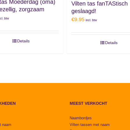
n tas Moederdag (oma)
Vilten tas fanTAStisch
gezellig, zorgzaam
geslaagd!
ncl. btw
€
9.95
incl. btw
Details
Details
KHEDEN
MEEST VERKOCHT
Naambordjes
t naam
Vilten tassen met naam