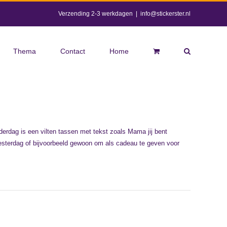
Verzending 2-3 werkdagen
|
info@stickerster.nl
Thema
Contact
Home
derdag is een vilten tassen met tekst zoals Mama jij bent
esterdag of bijvoorbeeld gewoon om als cadeau te geven voor