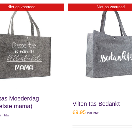
Niet op voorraad
Niet op voorraad
 tas Moederdag
Vilten tas Bedankt
liefste mama)
€
9.95
incl. btw
ncl. btw