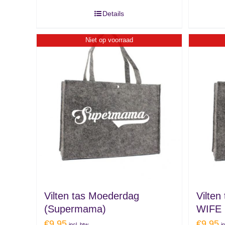
Details
Niet op voorraad
Vilten tas Moederdag
Vilte
(Supermama)
WIFE
€
9.95
€
9.95
incl. btw
i