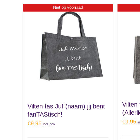
Niet op voorraad
Vilten
Vilten tas Juf (naam) jij bent
(Aller
fanTAStisch!
€
9.95
€
9.95
i
incl. btw