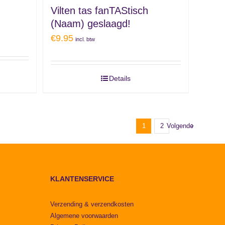
Vilten tas fanTAStisch
(Naam) geslaagd!
€
9.95
incl. btw
Details
1
2
Volgende
KLANTENSERVICE
Verzending & verzendkosten
Algemene voorwaarden