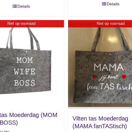
Details
Details
Niet op voorraad
Niet op voorraad
n tas Moederdag (MOM
Vilten tas Moederdag
 BOSS)
(MAMA fanTAStisch)
ncl. btw