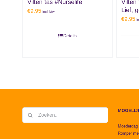
Vilten tas #Nurselife
Vilte
Lief, 
€
9.95
incl. btw
€
9.95
i
Details
MOGELIJ
Zoeken
naar:
Moederdag
Romper me