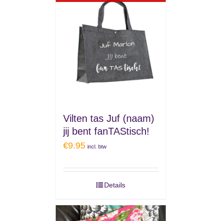
Vilten tas Juf (naam)
jij bent fanTAStisch!
€
9.95
incl. btw
Details