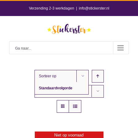
Skip
Verzending 2-3 werkdagen
|
info@stickerster.nl
to
content
Ga naar...
Sorteer op
Standaardvolgorde
Toon
12 producten
Niet op voorraad