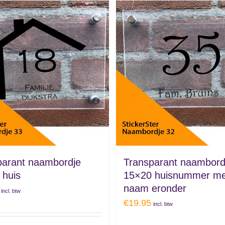
parant naambordje
Transparant naambord
 huis
15×20 huisnummer me
naam eronder
incl. btw
€
19.95
incl. btw