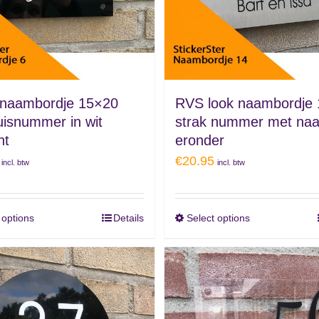
 naambordje 15×20
RVS look naambordje
uisnummer in wit
strak nummer met na
nt
eronder
€
20.95
incl. btw
incl. btw
 options
Details
Select options