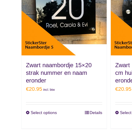
Zwart naambordje 15×20
Zwart
strak nummer en naam
cm hu
eronder
erond
€
20.95
€
20.95
incl. btw
Select options
Details
Select