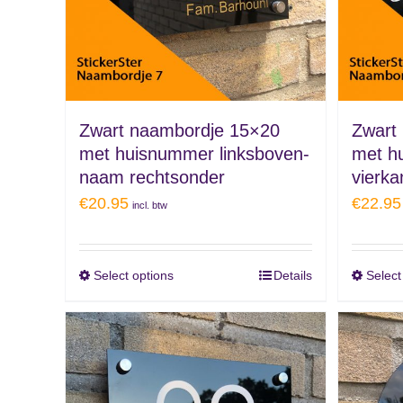
Zwart naambordje 15×20
Zwart
met huisnummer linksboven-
met h
naam rechtsonder
vierka
€
20.95
€
22.95
incl. btw
Select options
Details
Select