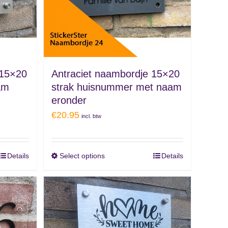
 15×20
Antraciet naambordje 15×20
am
strak huisnummer met naam
eronder
€
20.95
incl. btw
Details
Select options
Details