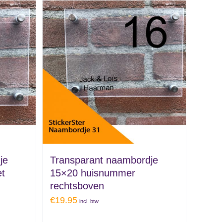
je
Transparant naambordje
t
15×20 huisnummer
rechtsboven
€
19.95
incl. btw