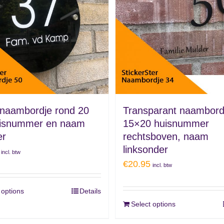
 naambordje rond 20
Transparant naambord
isnummer en naam
15×20 huisnummer
er
rechtsboven, naam
linksonder
incl. btw
€
20.95
incl. btw
 options
Details
Select options