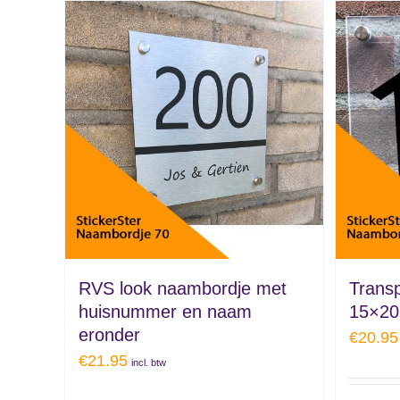
RVS look naambordje met
Trans
huisnummer en naam
15×20
eronder
€
20.95
€
21.95
incl. btw