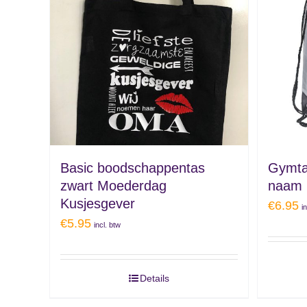
Basic boodschappentas
Gymta
zwart Moederdag
naam
Kusjesgever
€
6.95
i
€
5.95
incl. btw
Details