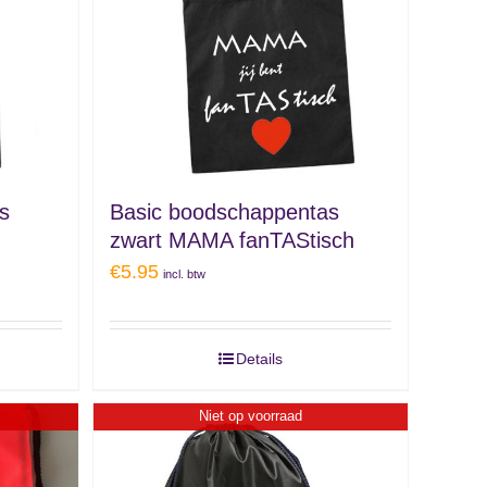
s
Basic boodschappentas
zwart MAMA fanTAStisch
€
5.95
incl. btw
Details
Niet op voorraad