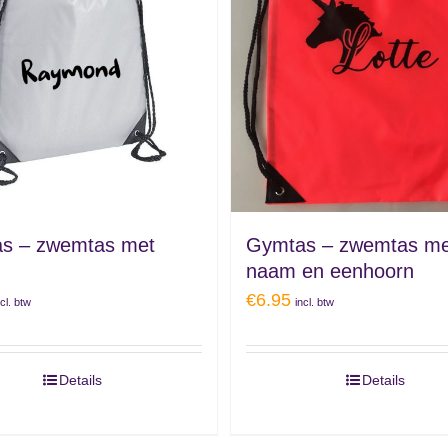
s – zwemtas met
Gymtas – zwemtas me
naam en eenhoorn
€
6.95
ncl. btw
incl. btw
Details
Details