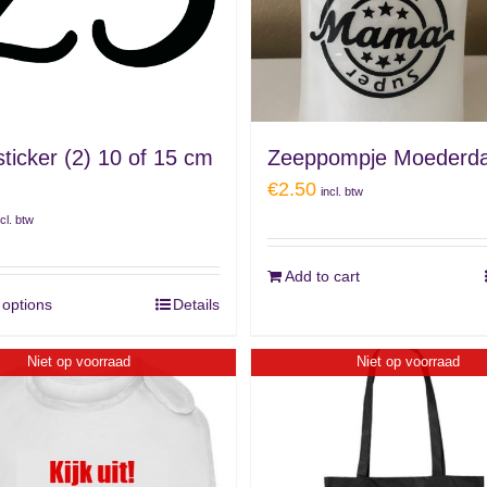
 sticker (2) 10 of 15 cm
Zeeppompje Moederd
€
2.50
incl. btw
ncl. btw
Add to cart
 options
Details
Niet op voorraad
Niet op voorraad