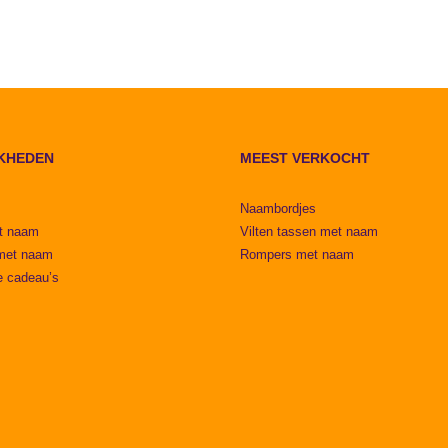
KHEDEN
MEEST VERKOCHT
Naambordjes
t naam
Vilten tassen met naam
met naam
Rompers met naam
e cadeau’s