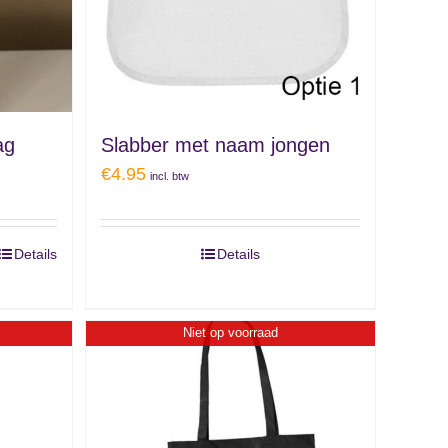
ag
Slabber met naam jongen
€
4.95
incl. btw
Details
Details
Niet op voorraad