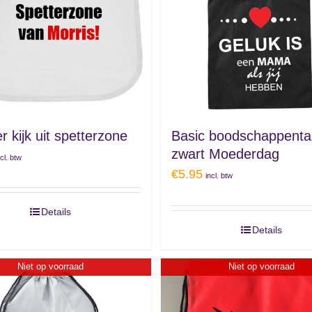
r kijk uit spetterzone
Basic boodschappenta
zwart Moederdag
ncl. btw
€
5.95
incl. btw
Details
Details
Niet op voorraad
Niet op voorraad