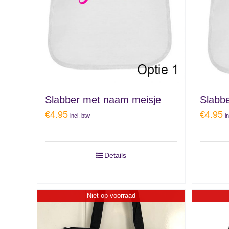
Slabber met naam meisje
Slabbe
€
4.95
€
4.95
incl. btw
i
Details
Niet op voorraad