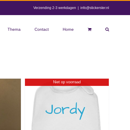
Verzending 2-3 werkdagen
|
info@stickerster.nl
Thema
Contact
Home
Niet op voorraad