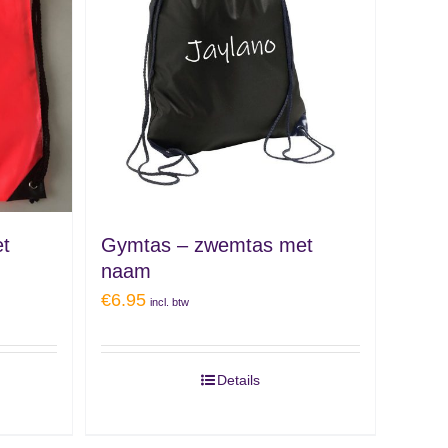
t
Gymtas – zwemtas met
naam
€
6.95
incl. btw
Details